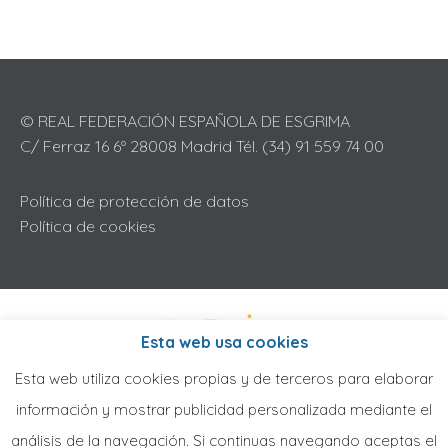
© REAL FEDERACIÓN ESPAÑOLA DE ESGRIMA
C/ Ferraz 16 6º 28008 Madrid Tél. (34) 91 559 74 00
Política de protección de datos
Política de cookies
Esta web usa cookies
Esta web utiliza cookies propias y de terceros para elaborar
información y mostrar publicidad personalizada mediante el
análisis de la navegación. Si continuas navegando aceptas el