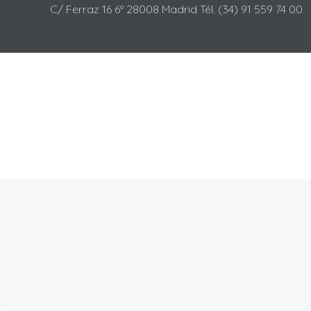
C/ Ferraz 16 6º 28008 Madrid Tél. (34) 91 559 74 00