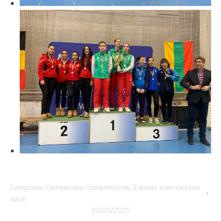
Categorías:
Campeones
,
Competiciones
,
Espada
,
internacional
,
sable
20/01/2025