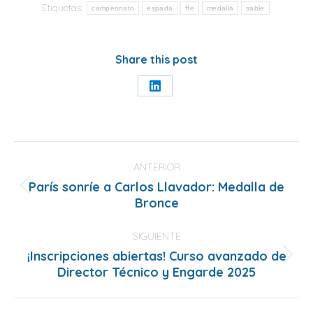
Etiquetas:
campeonato
espada
ffe
medalla
sable
Share this post
Share
on
LinkedIn
Navegación
entre
ANTERIOR
París sonríe a Carlos Llavador: Medalla de
publicaciones
Publicación
Bronce
anterior:
SIGUIENTE
¡Inscripciones abiertas! Curso avanzado de
Publicación
Director Técnico y Engarde 2025
siguiente: