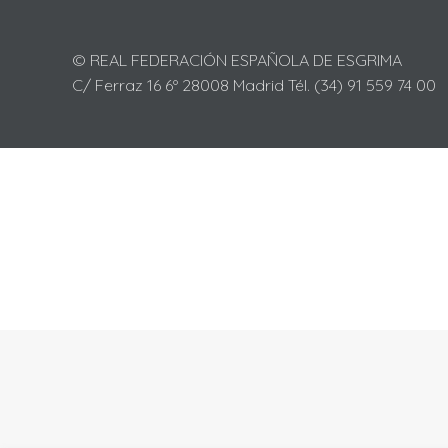
© REAL FEDERACIÓN ESPAÑOLA DE ESGRIMA
C/ Ferraz 16 6º 28008 Madrid Tél. (34) 91 559 74 00