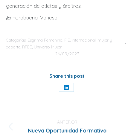
generación de atletas y árbitros.
¡Enhorabuena, Vanesa!
Categorías:
Esgrima Femenina
,
FIE
,
internacional
,
mujer y
deporte
,
RFEE
,
Universo Mujer
26/09/2023
Share this post
Share
on
LinkedIn
Navegación
entre
ANTERIOR
Nueva Oportunidad Formativa
Publicación
publicaciones