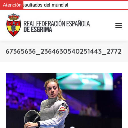
Sigue los resultados del mundial
Atención
67365636_2364630540251443_27725