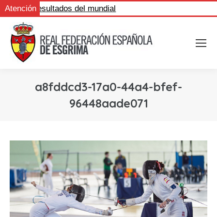
Sigue los resultados del mundial
Atención
a8fddcd3-17a0-44a4-bfef-
96448aade071