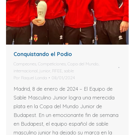
Conquistando el Podio
Campeones
,
Competiciones
,
Copa del Mundo
,
internacional
,
junior
,
RFEE
,
sable
Por
Raquel Landa
08/01/2024
Madrid, 8 de enero de 2024 – El Equipo de
Sable Masculino Junior logra una merecida
plata en la Copa del Mundo Junior de
Budapest. En un emocionante fin de semana
en Budapest, el equipo español de sable
masculino junior ha dejado su marca en la