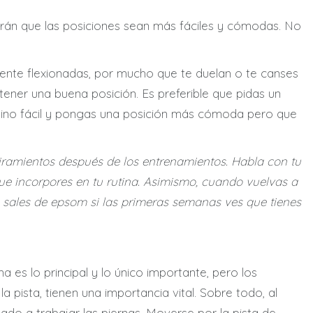
rán que las posiciones sean más fáciles y cómodas. No
mente flexionadas, por mucho que te duelan o te canses
ener una buena posición. Es preferible que pidas un
mino fácil y pongas una posición más cómoda pero que
tiramientos después de los entrenamientos. Habla con tu
ue incorpores en tu rutina. Asimismo, cuando vuelvas a
 sales de epsom si las primeras semanas ves que tienes
es lo principal y lo único importante, pero los
 pista, tienen una importancia vital. Sobre todo, al
nado a trabajar las piernas. Moverse por la pista de