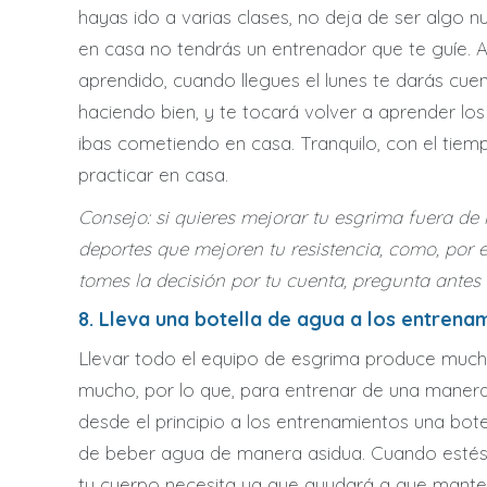
hayas ido a varias clases, no deja de ser algo
en casa no tendrás un entrenador que te guíe. A
aprendido, cuando llegues el lunes te darás cu
haciendo bien, y te tocará volver a aprender los
ibas cometiendo en casa. Tranquilo, con el tie
practicar en casa.
Consejo: si quieres mejorar tu esgrima fuera d
deportes que mejoren tu resistencia, como, por ej
tomes la decisión por tu cuenta, pregunta antes 
8. Lleva una botella de agua a los entrena
Llevar todo el equipo de esgrima produce much
mucho, por lo que, para entrenar de una manera
desde el principio a los entrenamientos una bot
de beber agua de manera asidua. Cuando estés 
tu cuerpo necesita ya que ayudará a que mante