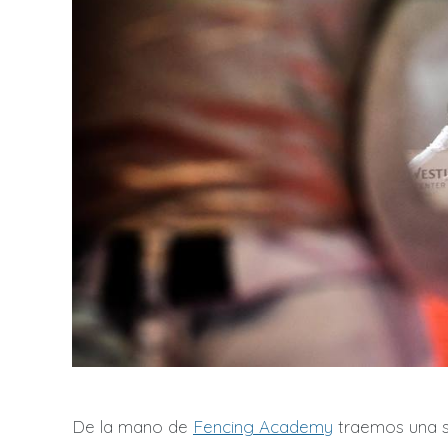
De la mano de
Fencing Academy
traemos una s