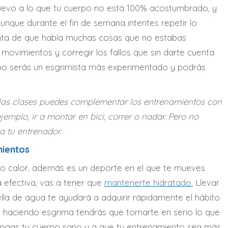
 nuevo a lo que tu cuerpo no está 100% acostumbrado, y
unque durante el fin de semana intentes repetir lo
enta de que había muchas cosas que no estabas
 movimientos y corregir los fallos que sin darte cuenta
mpo serás un esgrimista más experimentado y podrás
e las clases puedes complementar los entrenamientos con
emplo, ir a montar en bici, correr o nadar. Pero no
a tu entrenador.
mientos
o calor, además es un deporte en el que te mueves
 efectiva, vas a tener que
mantenerte hidratado.
Llevar
ella de agua te ayudará a adquirir rápidamente el hábito
haciendo esgrima tendrás que tomarte en serio lo que
ngas tu cuerpo sano y a que tu entrenamiento sea más