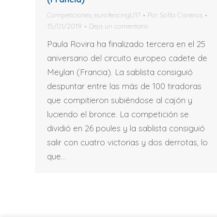
Competiciones
,
eurofencingU17
Por
Sofía Cisneros
15/01/2019
Deja un comentario
Paula Rovira ha finalizado tercera en el 25
aniversario del circuito europeo cadete de
Meylan (Francia). La sablista consiguió
despuntar entre las más de 100 tiradoras
que compitieron subiéndose al cajón y
luciendo el bronce. La competición se
dividió en 26 poules y la sablista consiguió
salir con cuatro victorias y dos derrotas, lo
que…