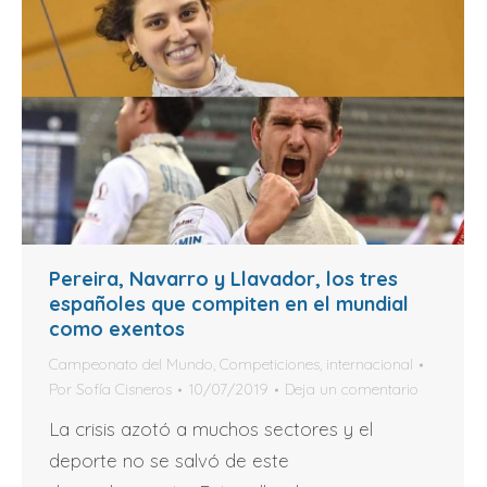
Pereira, Navarro y Llavador, los tres
españoles que compiten en el mundial
como exentos
Campeonato del Mundo
,
Competiciones
,
internacional
Por
Sofía Cisneros
10/07/2019
Deja un comentario
La crisis azotó a muchos sectores y el
deporte no se salvó de este