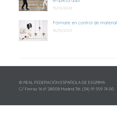
empieza aquí
15/01/2026
Fórmate en control de material
16/10/2025
© REAL FEDERACIÓN ESPAÑOLA DE ESGRIMA
C/ Ferraz 16 6º 28008 Madrid Tél. (34) 91 559 74 00