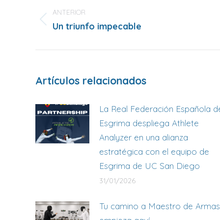
entre
ANTERIOR
publicaciones
Publicación
Un triunfo impecable
anterior:
Artículos relacionados
La Real Federación Española d
Esgrima despliega Athlete
Analyzer en una alianza
estratégica con el equipo de
Esgrima de UC San Diego
31/01/2026
Tu camino a Maestro de Armas