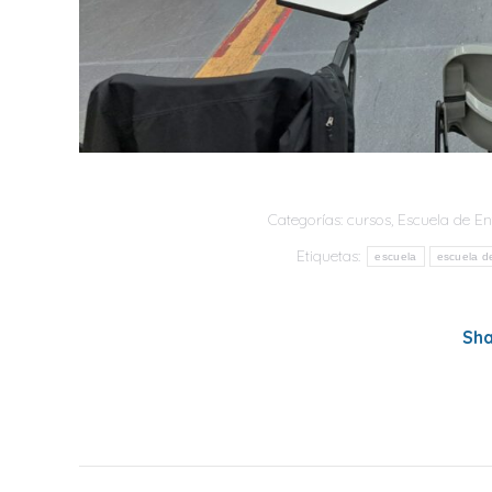
Categorías:
cursos
,
Escuela de En
Etiquetas:
escuela
escuela d
Sha
Navegación