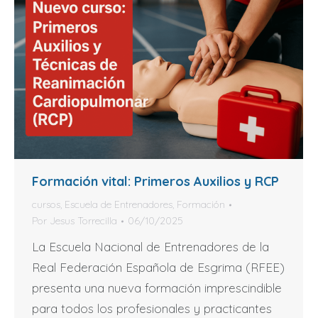
Formación vital: Primeros Auxilios y RCP
cursos
,
Escuela de Entrenadores
,
Formación
Por
Jesus Torrecilla
06/10/2025
La Escuela Nacional de Entrenadores de la
Real Federación Española de Esgrima (RFEE)
presenta una nueva formación imprescindible
para todos los profesionales y practicantes