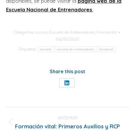
disponibles, se puede visitar la
página web de la
Escuela Nacional de Entrenadores
.
Categorías:
cursos
,
Escuela de Entrenadores
,
Formación
06/10/2025
Etiquetas:
escuela
escuela de entrenadores
formacion
Share this post
Share
on
LinkedIn
Navegación
entre
ANTERIOR
Formación vital: Primeros Auxilios y RCP
Publicación
publicaciones
anterior: