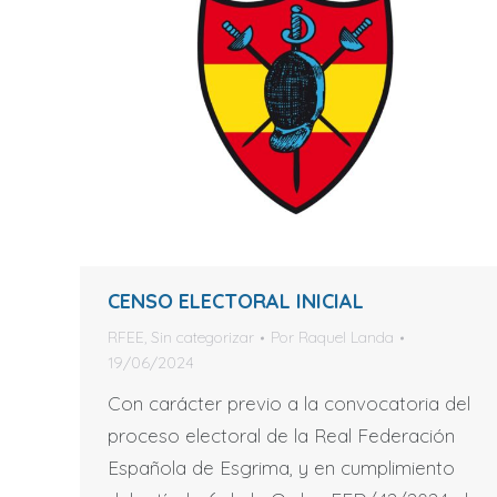
CENSO ELECTORAL INICIAL
RFEE
,
Sin categorizar
Por
Raquel Landa
19/06/2024
Con carácter previo a la convocatoria del
proceso electoral de la Real Federación
Española de Esgrima, y en cumplimiento