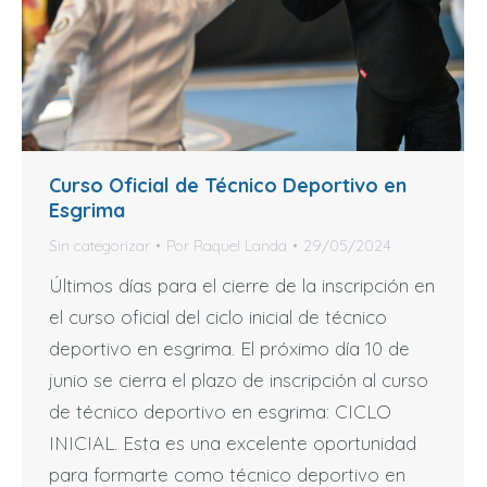
Curso Oficial de Técnico Deportivo en
Esgrima
Sin categorizar
Por
Raquel Landa
29/05/2024
Últimos días para el cierre de la inscripción en
el curso oficial del ciclo inicial de técnico
deportivo en esgrima. El próximo día 10 de
junio se cierra el plazo de inscripción al curso
de técnico deportivo en esgrima: CICLO
INICIAL. Esta es una excelente oportunidad
para formarte como técnico deportivo en