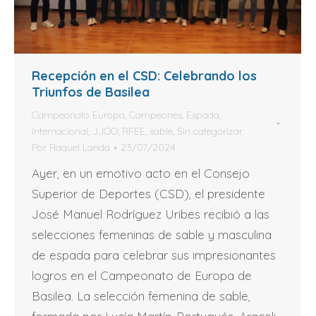
Recepción en el CSD: Celebrando los
Triunfos de Basilea
Campeonato Europa
,
Campeones
,
Espada
,
internacional
,
JJOO
,
RFEE
,
sable
,
Sin categorizar
Por
Raquel Landa
23/07/2024
Ayer, en un emotivo acto en el Consejo
Superior de Deportes (CSD), el presidente
José Manuel Rodríguez Uribes recibió a las
selecciones femeninas de sable y masculina
de espada para celebrar sus impresionantes
logros en el Campeonato de Europa de
Basilea. La selección femenina de sable,