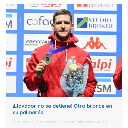
¡Llavador no se detiene! Otro bronce en
su palmarés
Campeones
,
Competiciones
,
florete
,
internacional
,
Sin