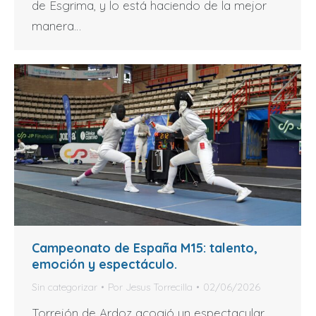
de Esgrima, y lo está haciendo de la mejor
manera…
Campeonato de España M15: talento,
emoción y espectáculo.
Sin categorizar
Por
Jesus Torrecilla
02/06/2026
Torrejón de Ardoz acogió un espectacular