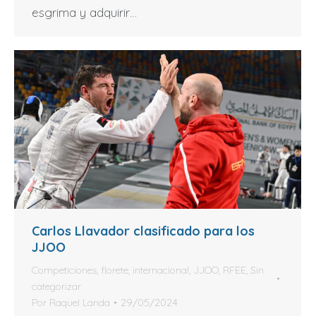
esgrima y adquirir…
Carlos Llavador clasificado para los
JJOO
Competiciones
,
florete
,
internacional
,
JJOO
,
RFEE
,
Sin
categorizar
Por
Raquel Landa
29/05/2024