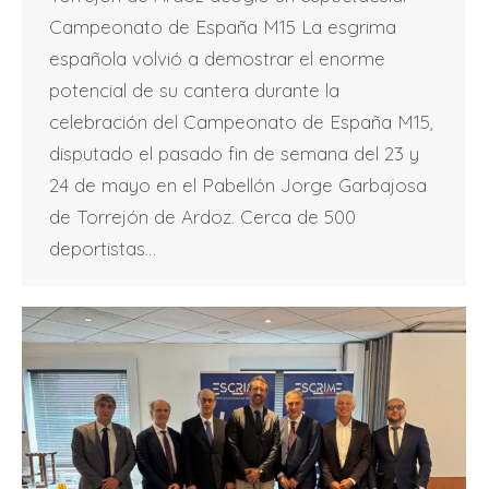
Campeonato de España M15 La esgrima
española volvió a demostrar el enorme
potencial de su cantera durante la
celebración del Campeonato de España M15,
disputado el pasado fin de semana del 23 y
24 de mayo en el Pabellón Jorge Garbajosa
de Torrejón de Ardoz. Cerca de 500
deportistas…