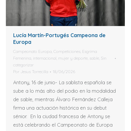
Lucía Martín-Portugés Campeona de
Europa
Campeonato Europa
,
Competiciones
,
Esgrima
Femenina
,
internacional
,
mujer y deporte
,
sable
,
Sin
categorizar
Por
Jesus Torrecilla
18/06/2026
Antony, 16 de junio- La sablista española se
sube a lo más alto del podio en la modalidad
de sable, mientras Álvaro Fernández Calleja
firma una actuación histórica en su debut
sénior. En la ciudad francesa de Antony se
está celebrando el Campeonato de Europa