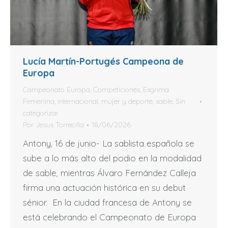
Lucía Martín-Portugés Campeona de
Europa
Campeonato Europa
,
Competiciones
,
Esgrima
Femenina
,
internacional
,
mujer y deporte
,
sable
,
Sin
categorizar
Por
Jesus Torrecilla
18/06/2026
Antony, 16 de junio- La sablista española se
sube a lo más alto del podio en la modalidad
de sable, mientras Álvaro Fernández Calleja
firma una actuación histórica en su debut
sénior. En la ciudad francesa de Antony se
está celebrando el Campeonato de Europa