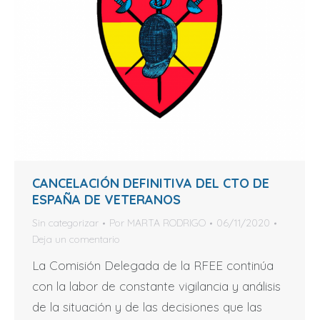
CANCELACIÓN DEFINITIVA DEL CTO DE
ESPAÑA DE VETERANOS
Sin categorizar
Por
MARTA RODRIGO
06/11/2020
Deja un comentario
La Comisión Delegada de la RFEE continúa
con la labor de constante vigilancia y análisis
de la situación y de las decisiones que las