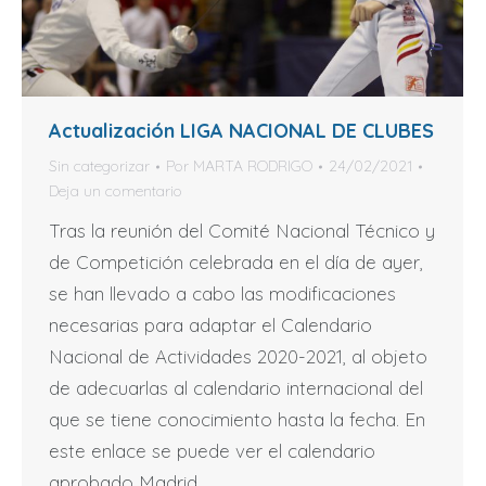
Actualización LIGA NACIONAL DE CLUBES
Sin categorizar
Por
MARTA RODRIGO
24/02/2021
Deja un comentario
Tras la reunión del Comité Nacional Técnico y
de Competición celebrada en el día de ayer,
se han llevado a cabo las modificaciones
necesarias para adaptar el Calendario
Nacional de Actividades 2020-2021, al objeto
de adecuarlas al calendario internacional del
que se tiene conocimiento hasta la fecha. En
este enlace se puede ver el calendario
aprobado Madrid,…