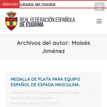
gue los resultados del mundial
Atención
Archivos del autor:
Moisés
Jiménez
MEDALLA DE PLATA PARA EQUIPO
ESPAÑOL DE ESPADA MASCULINA.
Campeonato Europa
,
Competiciones
,
Espada
,
internacional
,
Sin categorizar
Por
Moisés Jiménez
23/11/2021