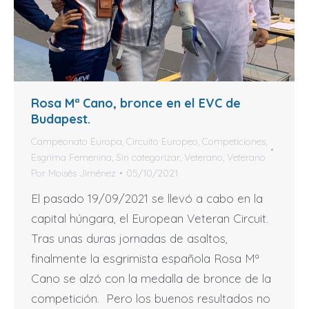
Rosa Mª Cano, bronce en el EVC de
Budapest.
Campeonato Europa
,
Circuito Europeo
,
Competiciones
,
Esgrima Femenina
,
Sin categorizar
,
Veterano
,
Veterano
Por
Moisés Jiménez
05/10/2021
El pasado 19/09/2021 se llevó a cabo en la
capital húngara, el European Veteran Circuit.
Tras unas duras jornadas de asaltos,
finalmente la esgrimista española Rosa Mª
Cano se alzó con la medalla de bronce de la
competición. Pero los buenos resultados no