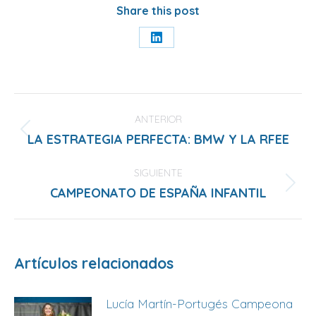
Share this post
Share
on
LinkedIn
Navegación
entre
ANTERIOR
LA ESTRATEGIA PERFECTA: BMW Y LA RFEE
Publicación
publicaciones
anterior:
SIGUIENTE
CAMPEONATO DE ESPAÑA INFANTIL
Publicación
siguiente:
Artículos relacionados
Lucía Martín-Portugés Campeona