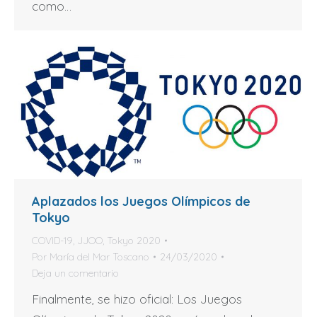
como…
Aplazados los Juegos Olímpicos de
Tokyo
COVID-19
,
JJOO
,
Tokyo 2020
Por
María del Mar Toscano
24/03/2020
Deja un comentario
Finalmente, se hizo oficial: Los Juegos