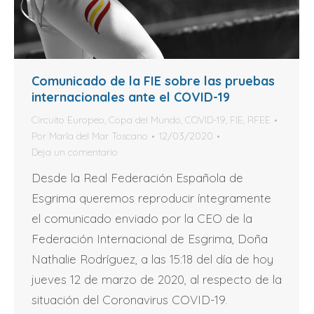
Comunicado de la FIE sobre las pruebas
internacionales ante el COVID-19
Circuito Europeo
,
Copa del Mundo
,
COVID-19
,
FIE
,
RFEE
Por
María del Mar Toscano
12/03/2020
Deja un comentario
Desde la Real Federación Española de
Esgrima queremos reproducir íntegramente
el comunicado enviado por la CEO de la
Federación Internacional de Esgrima, Doña
Nathalie Rodríguez, a las 15:18 del día de hoy
jueves 12 de marzo de 2020, al respecto de la
situación del Coronavirus COVID-19.