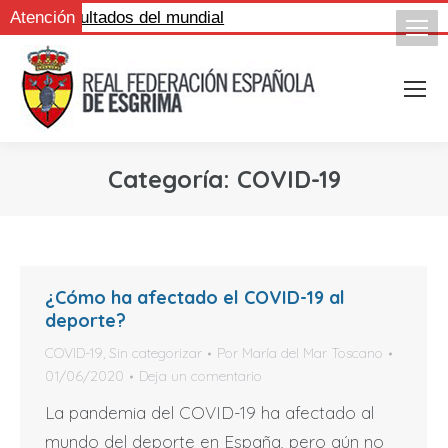
ue los resultados del mundial
Atención
Categoría:
COVID-19
¿Cómo ha afectado el COVID-19 al
deporte?
COVID-19
,
Sin categorizar
Por
María del Mar Toscano
01/06/2020
Deja un comentario
La pandemia del COVID-19 ha afectado al
mundo del deporte en España, pero aún no