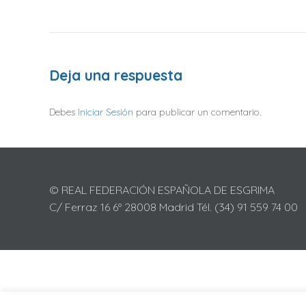
Deja una respuesta
Debes
Iniciar Sesión
para publicar un comentario.
© REAL FEDERACIÓN ESPAÑOLA DE ESGRIMA
C/ Ferraz 16 6º 28008 Madrid Tél. (34) 91 559 74 00