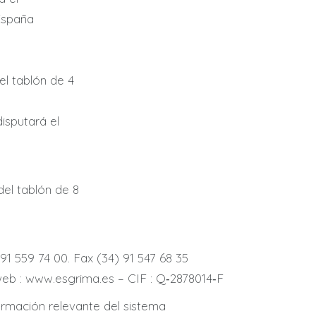
España
l tablón de 4
disputará el
el tablón de 8
91 559 74 00. Fax (34) 91 547 68 35
eb : www.esgrima.es – CIF : Q‐2878014‐F
ormación relevante del sistema