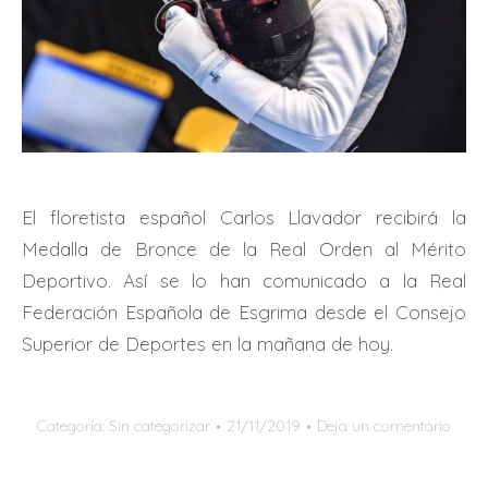
El floretista español Carlos Llavador recibirá la
Medalla de Bronce de la Real Orden al Mérito
Deportivo. Así se lo han comunicado a la Real
Federación Española de Esgrima desde el Consejo
Superior de Deportes en la mañana de hoy.
Categoría:
Sin categorizar
21/11/2019
Deja un comentario