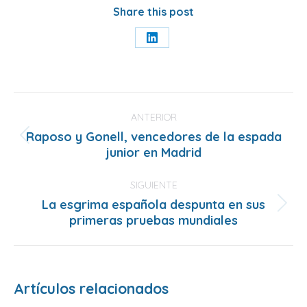
Share this post
Share
on
LinkedIn
Navegación
entre
ANTERIOR
Raposo y Gonell, vencedores de la espada
publicaciones
Publicación
junior en Madrid
anterior:
SIGUIENTE
La esgrima española despunta en sus
Publicación
primeras pruebas mundiales
siguiente:
Artículos relacionados