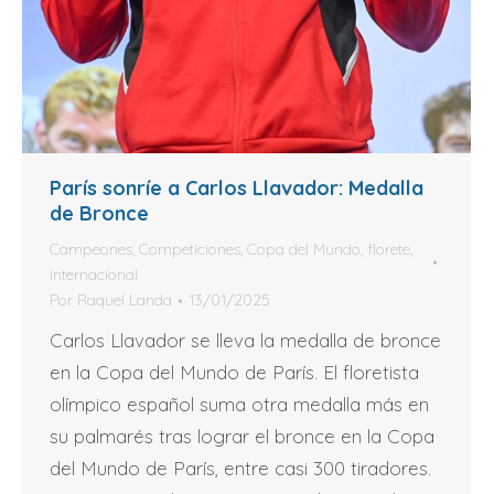
París sonríe a Carlos Llavador: Medalla
de Bronce
Campeones
,
Competiciones
,
Copa del Mundo
,
florete
,
internacional
Por
Raquel Landa
13/01/2025
Carlos Llavador se lleva la medalla de bronce
en la Copa del Mundo de París. El floretista
olímpico español suma otra medalla más en
su palmarés tras lograr el bronce en la Copa
del Mundo de París, entre casi 300 tiradores.