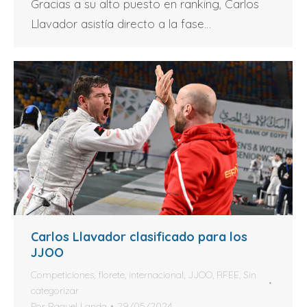
Gracias a su alto puesto en ranking, Carlos
Llavador asistía directo a la fase…
Carlos Llavador clasificado para los
JJOO
Competiciones
,
florete
,
internacional
,
JJOO
,
RFEE
,
Sin
categorizar
Por
Raquel Landa
29/05/2024