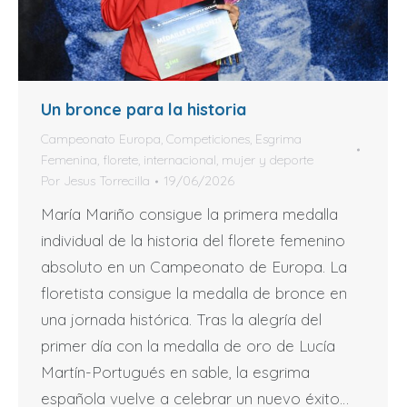
Un bronce para la historia
Campeonato Europa
,
Competiciones
,
Esgrima
Femenina
,
florete
,
internacional
,
mujer y deporte
Por
Jesus Torrecilla
19/06/2026
María Mariño consigue la primera medalla
individual de la historia del florete femenino
absoluto en un Campeonato de Europa. La
floretista consigue la medalla de bronce en
una jornada histórica. Tras la alegría del
primer día con la medalla de oro de Lucía
Martín-Portugués en sable, la esgrima
española vuelve a celebrar un nuevo éxito…