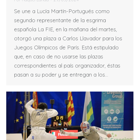
Se une a Lucía Martín-Portugués como
segundo representante de la esgrima
española La FIE, en la mañana del martes,
otorgó una plaza a Carlos Llavador para los
Juegos Olímpicos de París. Está estipulado
que, en caso de no usarse las plazas
correspondientes al país organizador, éstas
pasan a su poder y se entregan a los…