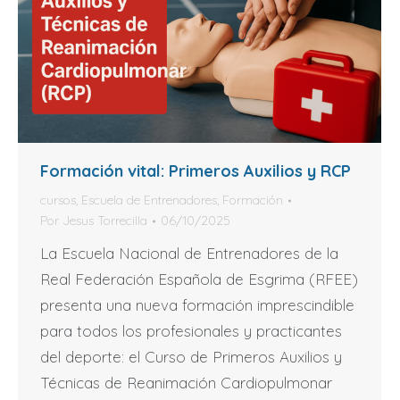
Formación vital: Primeros Auxilios y RCP
cursos
,
Escuela de Entrenadores
,
Formación
Por
Jesus Torrecilla
06/10/2025
La Escuela Nacional de Entrenadores de la
Real Federación Española de Esgrima (RFEE)
presenta una nueva formación imprescindible
para todos los profesionales y practicantes
del deporte: el Curso de Primeros Auxilios y
Técnicas de Reanimación Cardiopulmonar