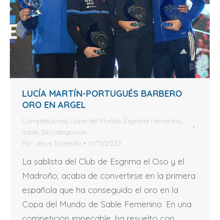
LUCÍA MARTÍN-PORTUGUÉS BARBERO
ORO EN ARGEL
Competiciones
,
Copa del Mundo
,
Esgrima Femenina
,
sable
,
Sin categorizar
Por
Jesus Torrecilla
11/11/2022
La sablista del Club de Esgrima el Oso y el
Madroño, acaba de convertirse en la primera
española que ha conseguido el oro en la
Copa del Mundo de Sable Femenino. En una
competición impecable, ha resuelto con