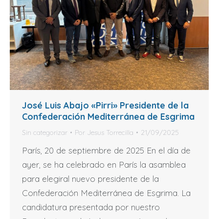
José Luis Abajo «Pirri» Presidente de la
Confederación Mediterránea de Esgrima
Sin categorizar
Por
Jesus Torrecilla
21/09/2025
París, 20 de septiembre de 2025 En el día de
ayer, se ha celebrado en París la asamblea
para elegiral nuevo presidente de la
Confederación Mediterránea de Esgrima. La
candidatura presentada por nuestro