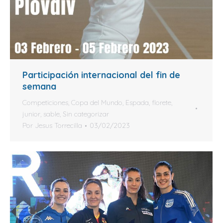
Participación internacional del fin de
semana
Competiciones
,
Copa del Mundo
,
Espada
,
florete
,
junior
,
sable
,
Sin categorizar
Por
Jesus Torrecilla
03/02/2023