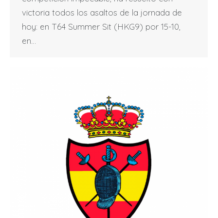
victoria todos los asaltos de la jornada de
hoy: en T64 Summer Sit (HKG9) por 15-10,
en…