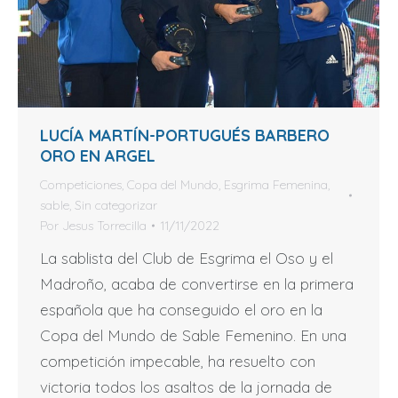
LUCÍA MARTÍN-PORTUGUÉS BARBERO
ORO EN ARGEL
Competiciones
,
Copa del Mundo
,
Esgrima Femenina
,
sable
,
Sin categorizar
Por
Jesus Torrecilla
11/11/2022
La sablista del Club de Esgrima el Oso y el
Madroño, acaba de convertirse en la primera
española que ha conseguido el oro en la
Copa del Mundo de Sable Femenino. En una
competición impecable, ha resuelto con
victoria todos los asaltos de la jornada de