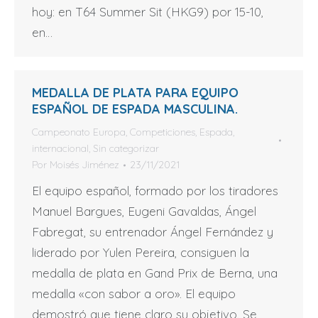
hoy: en T64 Summer Sit (HKG9) por 15-10,
en…
MEDALLA DE PLATA PARA EQUIPO
ESPAÑOL DE ESPADA MASCULINA.
Campeonato Europa
,
Competiciones
,
Espada
,
internacional
,
Sin categorizar
Por
Moisés Jiménez
23/11/2021
El equipo español, formado por los tiradores
Manuel Bargues, Eugeni Gavaldas, Ángel
Fabregat, su entrenador Ángel Fernández y
liderado por Yulen Pereira, consiguen la
medalla de plata en Gand Prix de Berna, una
medalla «con sabor a oro». El equipo
demostró que tiene claro su objetivo. Se