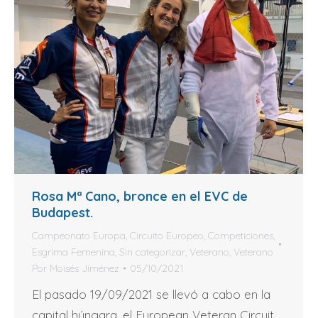
Rosa Mª Cano, bronce en el EVC de
Budapest.
Campeonato Europa
,
Circuito Europeo
,
Competiciones
,
Esgrima Femenina
,
Sin categorizar
,
Veterano
,
Veterano
Por
Moisés Jiménez
05/10/2021
El pasado 19/09/2021 se llevó a cabo en la
capital húngara, el European Veteran Circuit.