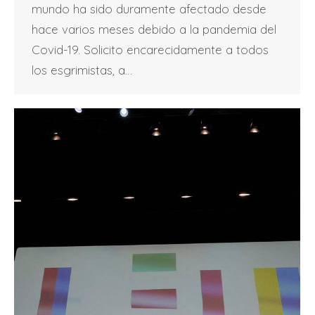
mundo ha sido duramente afectado desde
hace varios meses debido a la pandemia del
Covid-19. Solicito encarecidamente a todos
los esgrimistas, a…