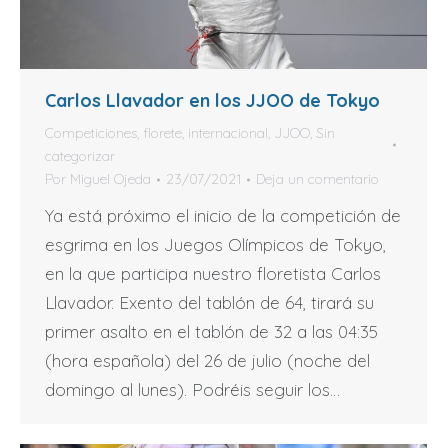
Carlos Llavador en los JJOO de Tokyo
Competiciones
,
florete
,
internacional
,
JJOO
,
Sin
categorizar
Por
Miguel Ojeda
23/07/2021
Deja un comentario
Ya está próximo el inicio de la competición de
esgrima en los Juegos Olímpicos de Tokyo,
en la que participa nuestro floretista Carlos
Llavador. Exento del tablón de 64, tirará su
primer asalto en el tablón de 32 a las 04:35
(hora española) del 26 de julio (noche del
domingo al lunes). Podréis seguir los…