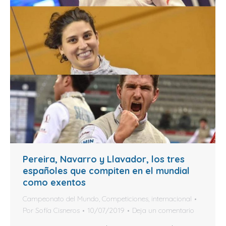
Pereira, Navarro y Llavador, los tres
españoles que compiten en el mundial
como exentos
Campeonato del Mundo
,
Competiciones
,
internacional
Por
Sofía Cisneros
10/07/2019
Deja un comentario