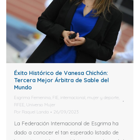
Éxito Histórico de Vanesa Chichón:
Tercera Mejor Árbitra de Sable del
Mundo
Esgrima Femenina
,
FIE
,
internacional
,
mujer y deporte
,
RFEE
,
Universo Mujer
Por
Raquel Landa
26/09/2023
La Federación Internacional de Esgrima ha
dado a conocer el tan esperado listado de