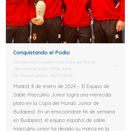
Conquistando el Podio
Campeones
,
Competiciones
,
Copa del Mundo
,
internacional
,
junior
,
RFEE
,
sable
Por
Raquel Landa
08/01/2024
Madrid, 8 de enero de 2024 – El Equipo de
Sable Masculino Junior logra una merecida
plata en la Copa del Mundo Junior de
Budapest. En un emocionante fin de semana
en Budapest, el equipo español de sable
masculino junior ha dejado su marca en la