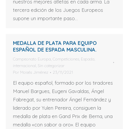
nuestros mejores atletas en cada arma. La
tercera edición de los Juegos Europeos
supone un importante paso…
MEDALLA DE PLATA PARA EQUIPO
ESPAÑOL DE ESPADA MASCULINA.
Campeonato Europa
,
Competiciones
,
Espada
,
internacional
,
Sin categorizar
Por
Moisés Jiménez
23/11/2021
El equipo español, formado por los tiradores
Manuel Bargues, Eugeni Gavaldas, Ángel
Fabregat, su entrenador Ángel Fernández y
liderado por Yulen Pereira, consiguen la
medalla de plata en Gand Prix de Berna, una
medalla «con sabor a oro». El equipo