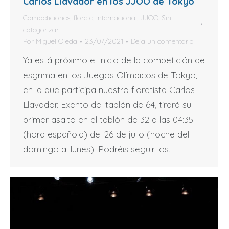
Carlos Llavador en los JJOO de Tokyo
Competiciones
,
florete
,
internacional
,
JJOO
,
Sin
categorizar
Por
Miguel Ojeda
23/07/2021
Deja un comentario
Ya está próximo el inicio de la competición de
esgrima en los Juegos Olímpicos de Tokyo,
en la que participa nuestro floretista Carlos
Llavador. Exento del tablón de 64, tirará su
primer asalto en el tablón de 32 a las 04:35
(hora española) del 26 de julio (noche del
domingo al lunes). Podréis seguir los…