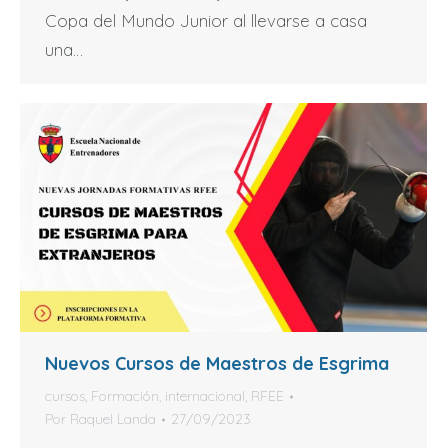
Copa del Mundo Junior al llevarse a casa
una…
Nuevos Cursos de Maestros de Esgrima
cursos
,
Formación
,
internacional
,
RFEE
Por
Raquel Landa
27/09/2023