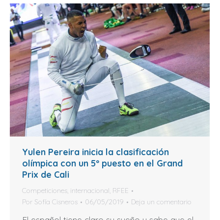
Yulen Pereira inicia la clasificación
olímpica con un 5º puesto en el Grand
Prix de Cali
Competiciones
,
internacional
,
RFEE
Por
Sofía Cisneros
06/05/2019
Deja un comentario
El español tiene claro su sueño y sabe que el