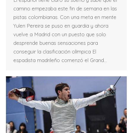
camino empezaba este fin de semana en las
pistas colombianas. Con una meta en mente
Yulen Pereira se puso en guardia y ahora
vuelve a Madrid con un puesto que solo
desprende buenas sensaciones para
conseguir la clasificación olímpica El
espadista madrileño comenzó el Grand…