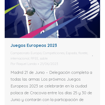
Juegos Europeos 2023
Campeonato Europa
,
Competiciones
,
Espada
,
florete
,
internacional
,
RFEE
,
sable
Por
Raquel Landa
21/06/2023
Madrid 21 de Junio – Delegación completa a
todas las armas Los próximos Juegos
Europeos 2023 se celebrarán en la ciudad
polaca de Cracovia entre los días 25 y 30 de
Junio y contarán con la participación de