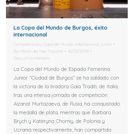
La Copa del Mundo de Burgos, éxito
internacional
Competiciones
,
Copa del Mundo
,
internacional
,
junior
Por
María del Mar Toscano
16/12/2019
Deja un comentario
La Copa del Mundo de Espada Femenina
Junior “Ciudad de Burgos” se ha saldado con
la victoria de la tiradora Gaia Traditi, de Italia,
tras una intensa jornada de competición.
Aizanat Murtazaeva, de Rusia, ha conquistado
la medalla de plata, mientras que Barbara
Brych y Kateryna Chorniy, de Polonia y
Ucrania respectivamente, han compartido